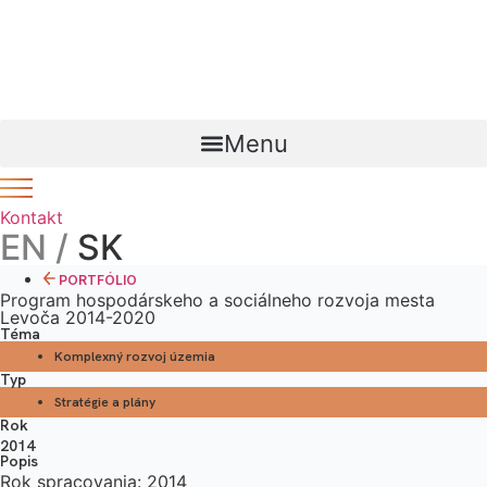
Preskočiť
Novinka – Lorem ipsum dolor sit amet, consectetur
na
adipiscing
link
. Ut elit tellus, luctus nec ullamcorper mattis,
obsah
pulvinar dapibus leo.
Menu
Kontakt
EN /
SK
PORTFÓLIO
Program hospodárskeho a sociálneho rozvoja mesta
Levoča 2014-2020
Téma
Komplexný rozvoj územia
Typ
Stratégie a plány
Rok
2014
Popis
Rok spracovania: 2014