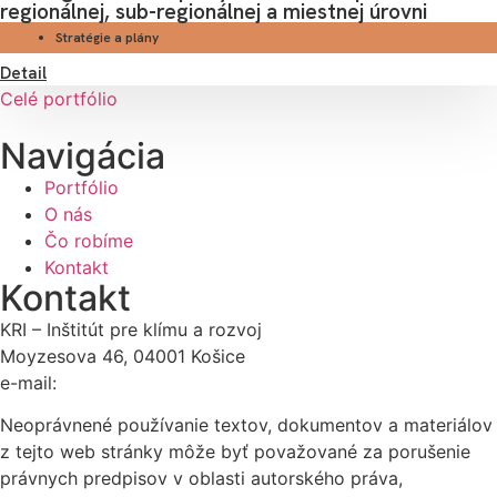
regionálnej, sub-regionálnej a miestnej úrovni
Stratégie a plány
Detail
Celé portfólio
Navigácia
Portfólio
O nás
Čo robíme
Kontakt
Kontakt
KRI – Inštitút pre klímu a rozvoj
Moyzesova 46, 04001 Košice
e-mail:
kri@kri.sk
Neoprávnené používanie textov, dokumentov a materiálov
z tejto web stránky môže byť považované za porušenie
právnych predpisov v oblasti autorského práva,