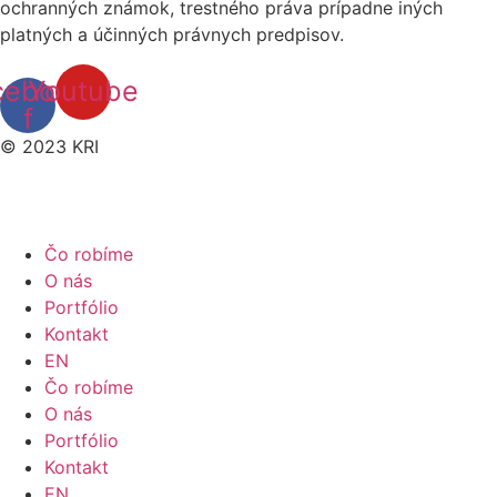
ochranných známok, trestného práva prípadne iných
platných a účinných právnych predpisov.
cebook-
Youtube
f
© 2023 KRI
Čo robíme
O nás
Portfólio
Kontakt
EN
Čo robíme
O nás
Portfólio
Kontakt
EN