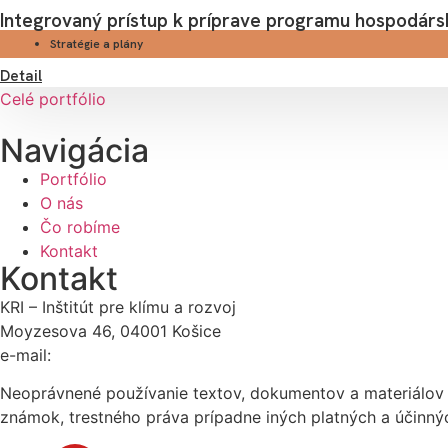
Integrovaný prístup k príprave programu hospodárs
Stratégie a plány
Detail
Celé portfólio
Navigácia
Portfólio
O nás
Čo robíme
Kontakt
Kontakt
KRI – Inštitút pre klímu a rozvoj
Moyzesova 46, 04001 Košice
e-mail:
kri@kri.sk
Neoprávnené používanie textov, dokumentov a materiálov 
známok, trestného práva prípadne iných platných a účinný