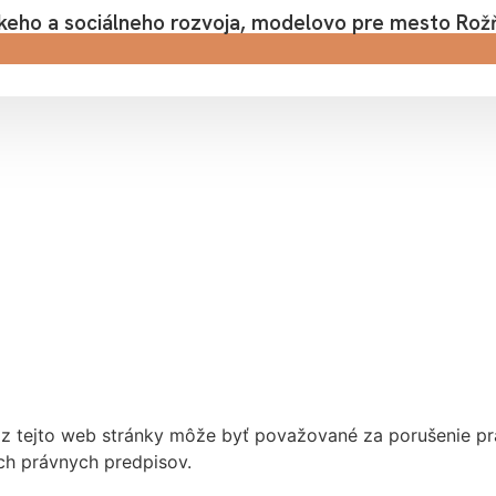
keho a sociálneho rozvoja, modelovo pre mesto Rož
z tejto web stránky môže byť považované za porušenie pr
ch právnych predpisov.