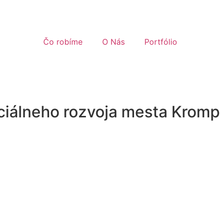
cing
link
. Ut elit tellus, luctus nec ullamcorper mattis, pulvin
Čo robíme
O Nás
Portfólio
ciálneho rozvoja mesta Krom