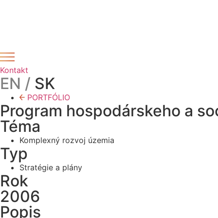
Preskočiť
Novinka – Lorem ipsum dolor sit amet, consectetur adipis
na
obsah
Kontakt
EN /
SK
PORTFÓLIO
Program hospodárskeho a so
Téma
Komplexný rozvoj územia
Typ
Stratégie a plány
Rok
2006
Popis