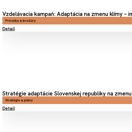
Vzdelávacia kampaň: Adaptácia na zmenu klímy – i
Príručky a brožúry
Detail
Stratégie adaptácie Slovenskej republiky na zmenu
Stratégie a plány
Detail