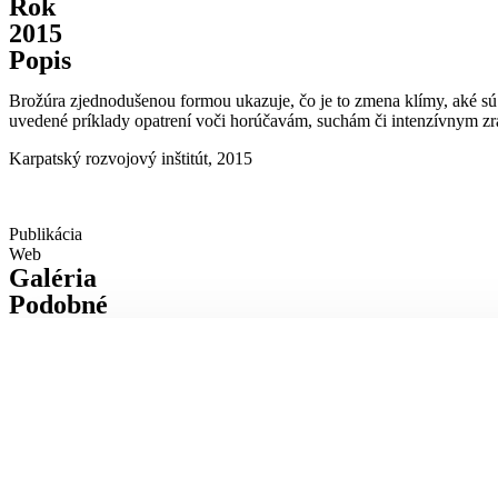
Rok
2015
Popis
Brožúra zjednodušenou formou ukazuje, čo je to zmena klímy, aké sú j
uvedené príklady opatrení voči horúčavám, suchám či intenzívnym z
Karpatský rozvojový inštitút, 2015
Publikácia
Web
Galéria
Podobné