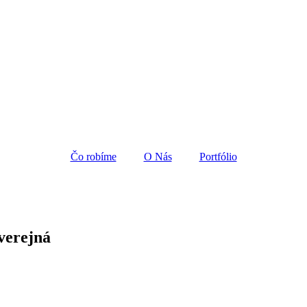
t elit tellus, luctus nec ullamcorper mattis, pulvinar dapibus leo.
Čo robíme
O Nás
Portfólio
verejná