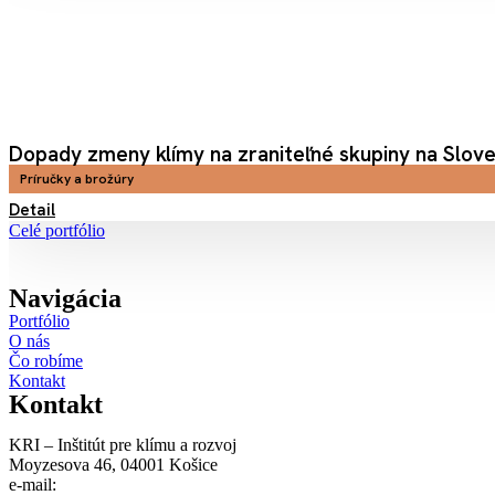
Dopady zmeny klímy na zraniteľné skupiny na Slov
Príručky a brožúry
Detail
Celé portfólio
Navigácia
Portfólio
O nás
Čo robíme
Kontakt
Kontakt
KRI – Inštitút pre klímu a rozvoj
Moyzesova 46, 04001 Košice
e-mail:
kri@kri.sk