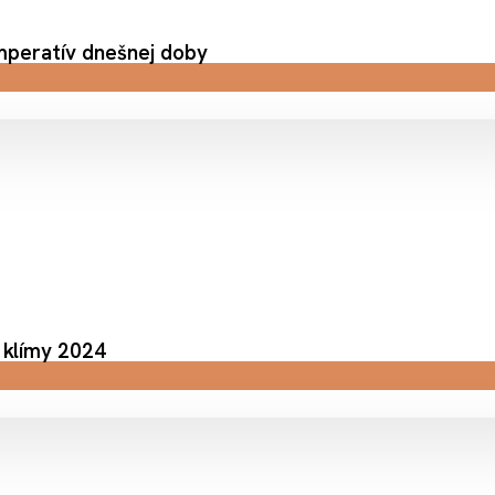
mperatív dnešnej doby
 klímy 2024