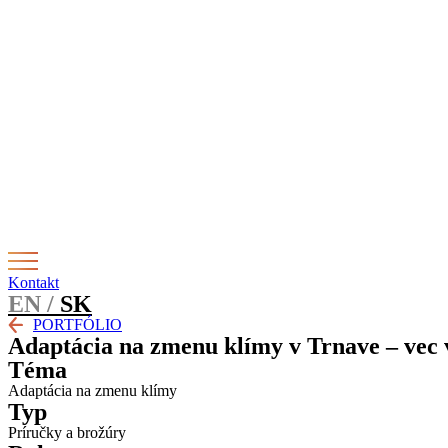
Preskočiť
Novinka – Lorem ipsum dolor sit amet, consectetur adipiscing
link
. U
na
obsah
Kontakt
EN /
SK
PORTFÓLIO
Adaptácia na zmenu klímy v Trnave – vec 
Téma
Adaptácia na zmenu klímy
Typ
Príručky a brožúry