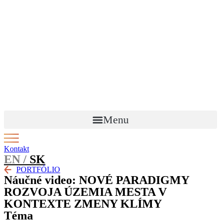
Preskočiť
Novinka – Lorem ipsum dolor sit amet, consectetur adipiscing
link
.
na
Ut elit tellus, luctus nec ullamcorper mattis, pulvinar dapibus leo.
obsah
Menu
Kontakt
EN /
SK
PORTFÓLIO
Náučné video: NOVÉ PARADIGMY
ROZVOJA ÚZEMIA MESTA V
KONTEXTE ZMENY KLÍMY
Téma