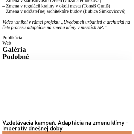
– Zmena v starostlivosti o zeleň (Zuzana Hudeková)
– Zmena v regulácii krajiny v okolí mesta (Tomáš Guniš)
– Zmena v udržateľnej architektúre budov (Ľubica Šimkovicová)
Video vznikol v rámci projektu „Uvedomelí urbanisti a architekti na
čele procesu adaptácie na zmenu klímy v mestách SR.“
Publikácia
Web
Galéria
Podobné
Vzdelávacia kampaň: Adaptácia na zmenu klímy –
imperatív dnešnej doby