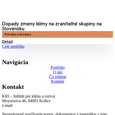
Dopady zmeny klímy na zraniteľné skupiny na
Slovensku
Príručky a brožúry
Detail
Celé portfólio
Navigácia
Portfólio
O nás
Čo robíme
Kontakt
Kontakt
KRI – Inštitút pre klímu a rozvoj
Moyzesova 46, 04001 Košice
e-mail:
kri@kri.sk
Neoprávnené používanie textov, dokumentov a materiálov z tejto