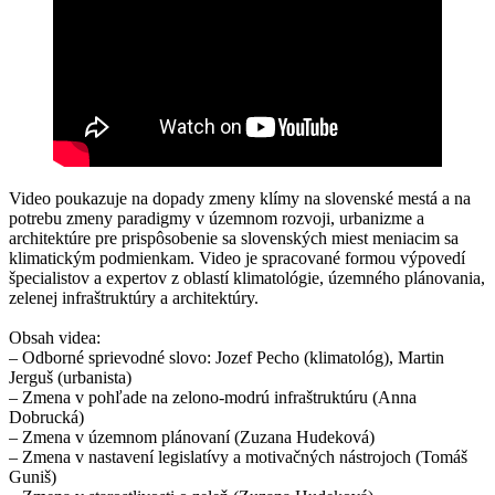
Video poukazuje na dopady zmeny klímy na slovenské mestá a na
potrebu zmeny paradigmy v územnom rozvoji, urbanizme a
architektúre pre prispôsobenie sa slovenských miest meniacim sa
klimatickým podmienkam. Video je spracované formou výpovedí
špecialistov a expertov z oblastí klimatológie, územného plánovania,
zelenej infraštruktúry a architektúry.
Obsah videa:
– Odborné sprievodné slovo: Jozef Pecho (klimatológ), Martin
Jerguš (urbanista)
– Zmena v pohľade na zelono-modrú infraštruktúru (Anna
Dobrucká)
– Zmena v územnom plánovaní (Zuzana Hudeková)
– Zmena v nastavení legislatívy a motivačných nástrojoch (Tomáš
Guniš)