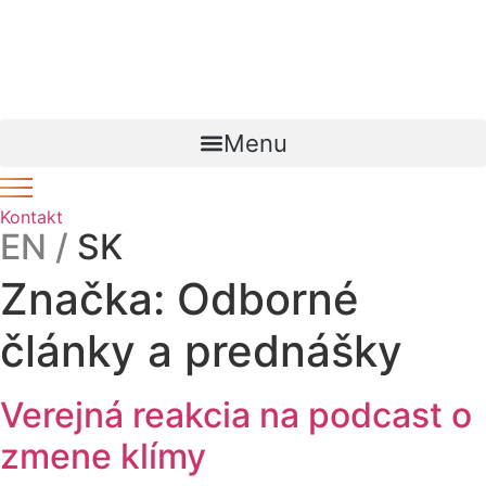
Preskočiť
Novinka – Lorem ipsum dolor sit amet, consectetur
na
adipiscing
link
. Ut elit tellus, luctus nec ullamcorper mattis,
obsah
pulvinar dapibus leo.
Menu
Kontakt
EN /
SK
Značka:
Odborné
články a prednášky
Verejná reakcia na podcast o
zmene klímy