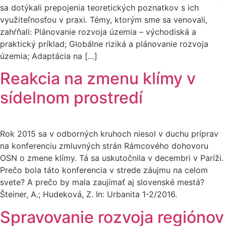
sa dotýkali prepojenia teoretických poznatkov s ich
využiteľnosťou v praxi. Témy, ktorým sme sa venovali,
zahŕňali: Plánovanie rozvoja územia – východiská a
praktický príklad; Globálne riziká a plánovanie rozvoja
územia; Adaptácia na […]
Reakcia na zmenu klímy v
sídelnom prostredí
Rok 2015 sa v odborných kruhoch niesol v duchu príprav
na konferenciu zmluvných strán Rámcového dohovoru
OSN o zmene klímy. Tá sa uskutočnila v decembri v Paríži.
Prečo bola táto konferencia v strede záujmu na celom
svete? A prečo by mala zaujímať aj slovenské mestá?
Šteiner, A.; Hudeková, Z. In: Urbanita 1-2/2016.
Spravovanie rozvoja regiónov