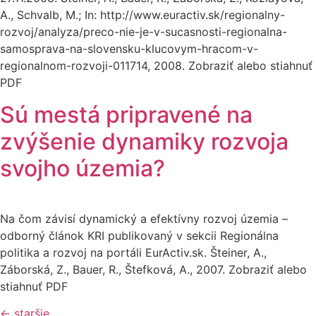
A., Schvalb, M.; In: http://www.euractiv.sk/regionalny-
rozvoj/analyza/preco-nie-je-v-sucasnosti-regionalna-
samosprava-na-slovensku-klucovym-hracom-v-
regionalnom-rozvoji-011714, 2008. Zobraziť alebo stiahnuť
PDF
Sú mestá pripravené na
zvýšenie dynamiky rozvoja
svojho územia?
Na čom závisí dynamický a efektívny rozvoj územia –
odborný článok KRI publikovaný v sekcii Regionálna
politika a rozvoj na portáli EurActiv.sk. Šteiner, A.,
Záborská, Z., Bauer, R., Štefková, A., 2007. Zobraziť alebo
stiahnuť PDF
←
staršie